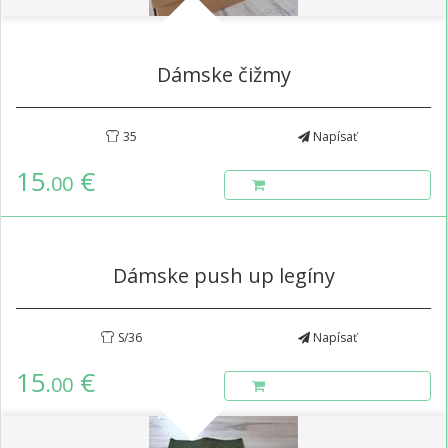
Dámske čižmy
35
Napísať
15
€
.00
Dámske push up legíny
S/36
Napísať
15
€
.00