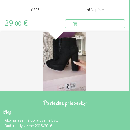
35
Napísať
29
€
.00
Posledné príspevky
Blog
Ako na jesenné upratovanie bytu
Buď trendy v zime 2015/2016