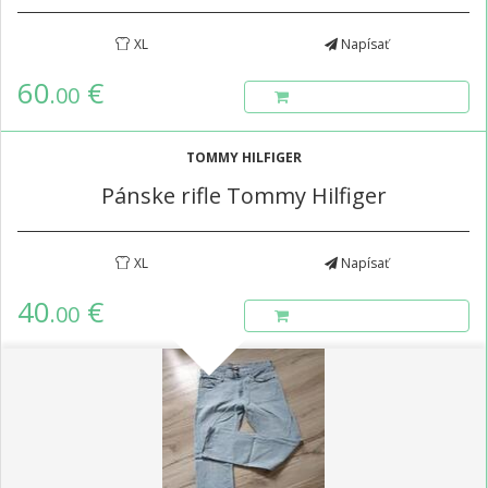
XL
Napísať
60
€
.00
TOMMY HILFIGER
Pánske rifle Tommy Hilfiger
XL
Napísať
40
€
.00