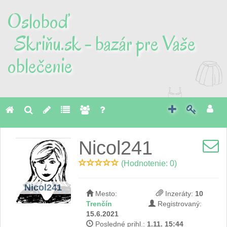
Osloboď
Skriňu.sk - bazár pre Vaše
oblečenie
Toggl
naviga
Nicol241
(Hodnotenie: 0)
Nicol241
Mesto:
Inzeráty:
10
Trenčín
Registrovaný:
15.6.2021
Posledné prihl.:
1.11. 15:44