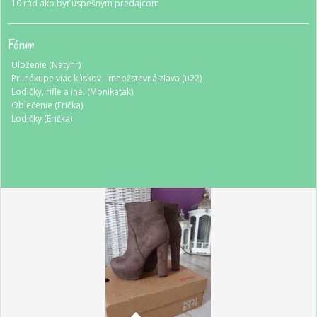
10 rád ako byť úspešným predajcom
Fórum
Uloženie (Natyhr)
Pri nákupe viac kúskov - množstevná zľava (u22)
Lodičky, rifle a iné. (Monikatak)
Oblečenie (Erička)
Lodičky (Erička)