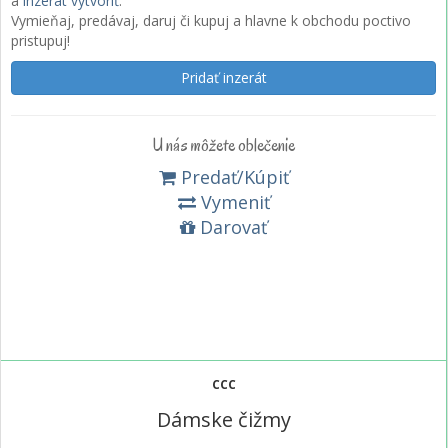
a
inzerát vytvoriť
.
Vymieňaj, predávaj, daruj či kupuj a hlavne k obchodu poctivo
pristupuj!
Pridať inzerát
U nás môžete oblečenie
Predať/Kúpiť
Vymeniť
Darovať
CCC
Dámske čižmy