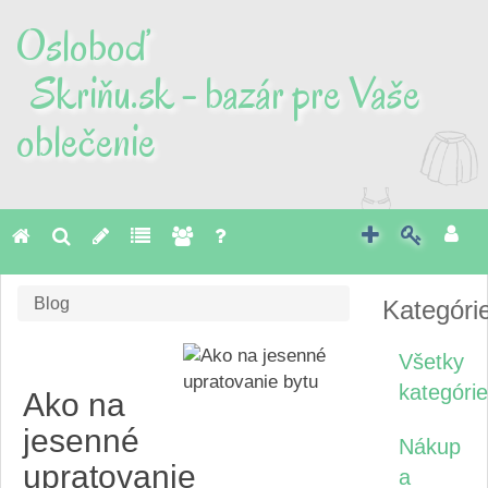
Osloboď
Skriňu.sk - bazár pre Vaše
oblečenie
Toggl
naviga
Blog
Kategóri
Všetky
kategórie
Ako na
jesenné
Nákup
upratovanie
a