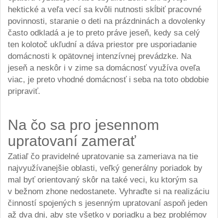
hektické a veľa vecí sa kvôli nutnosti skĺbiť pracovné
povinnosti, staranie o deti na prázdninách a dovolenky
často odkladá a je to preto práve jeseň, kedy sa celý
ten kolotoč ukľudní a dáva priestor pre usporiadanie
domácnosti k opätovnej intenzívnej prevádzke. Na
jeseň a neskôr i v zime sa domácnosť využíva oveľa
viac, je preto vhodné domácnosť i seba na toto obdobie
pripraviť.
Na čo sa pro jesennom
upratovaní zamerať
Zatiaľ čo pravidelné upratovanie sa zameriava na tie
najvyužívanejšie oblasti, veľký generálny poriadok by
mal byť orientovaný skôr na také veci, ku ktorým sa
v bežnom zhone nedostanete. Vyhraďte si na realizáciu
činností spojených s jesenným upratovaní aspoň jeden
až dva dni, aby ste všetko v poriadku a bez problémov