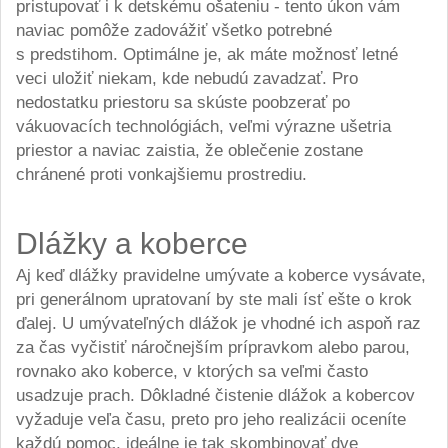
pristupovať i k detskému ošateniu - tento úkon vám
naviac pomôže zadovážiť všetko potrebné
s predstihom. Optimálne je, ak máte možnosť letné
veci uložiť niekam, kde nebudú zavadzať. Pro
nedostatku priestoru sa skúste poobzerať po
vákuovacích technológiách, veľmi výrazne ušetria
priestor a naviac zaistia, že oblečenie zostane
chránené proti vonkajšiemu prostrediu.
Dlážky a koberce
Aj keď dlážky pravidelne umývate a koberce vysávate,
pri generálnom upratovaní by ste mali ísť ešte o krok
ďalej. U umývateľných dlážok je vhodné ich aspoň raz
za čas vyčistiť náročnejším prípravkom alebo parou,
rovnako ako koberce, v ktorých sa veľmi často
usadzuje prach. Dôkladné čistenie dlážok a kobercov
vyžaduje veľa času, preto pro jeho realizácii oceníte
každú pomoc, ideálne je tak skombinovať dve