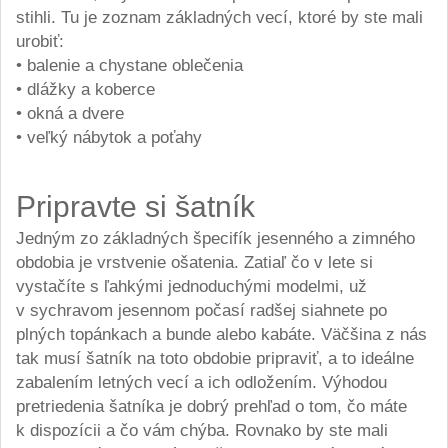
stihli. Tu je zoznam základných vecí, ktoré by ste mali
urobiť:
• balenie a chystane oblečenia
• dlážky a koberce
• okná a dvere
• veľký nábytok a poťahy
Pripravte si šatník
Jedným zo základných špecifík jesenného a zimného
obdobia je vrstvenie ošatenia. Zatiaľ čo v lete si
vystačíte s ľahkými jednoduchými modelmi, už
v sychravom jesennom počasí radšej siahnete po
plných topánkach a bunde alebo kabáte. Väčšina z nás
tak musí šatník na toto obdobie pripraviť, a to ideálne
zabalením letných vecí a ich odložením. Výhodou
pretriedenia šatníka je dobrý prehľad o tom, čo máte
k dispozícii a čo vám chýba. Rovnako by ste mali