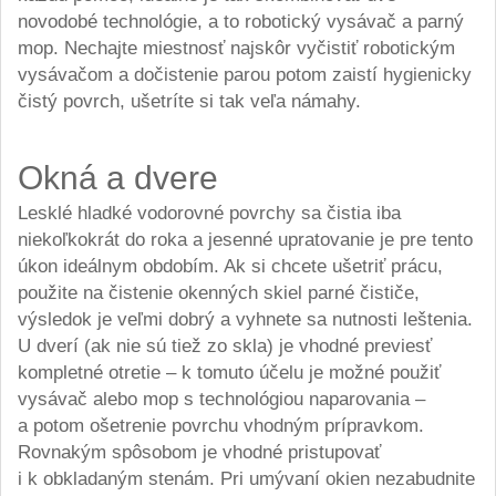
novodobé technológie, a to robotický vysávač a parný
mop. Nechajte miestnosť najskôr vyčistiť robotickým
vysávačom a dočistenie parou potom zaistí hygienicky
čistý povrch, ušetríte si tak veľa námahy.
Okná a dvere
Lesklé hladké vodorovné povrchy sa čistia iba
niekoľkokrát do roka a jesenné upratovanie je pre tento
úkon ideálnym obdobím. Ak si chcete ušetriť prácu,
použite na čistenie okenných skiel parné čističe,
výsledok je veľmi dobrý a vyhnete sa nutnosti leštenia.
U dverí (ak nie sú tiež zo skla) je vhodné previesť
kompletné otretie – k tomuto účelu je možné použiť
vysávač alebo mop s technológiou naparovania –
a potom ošetrenie povrchu vhodným prípravkom.
Rovnakým spôsobom je vhodné pristupovať
i k obkladaným stenám. Pri umývaní okien nezabudnite