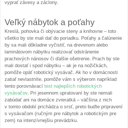
vyprať závesy a záclony.
Veľký nábytok a poťahy
Kreslá, pohovka či obývacie steny a knihovne – toto
všetko by ste mali dať do poriadku. Poťahy a čalúnenie
by sa mali dôkladne vyčistiť, na drevenom alebo
laminátovom nábytku realizovať odstránenie
prachových nánosov či ďalšie ošetrenie. Prach by ste
mali dostať i spod nábytku – ak je na nožičkách,
pomôže opäť robotický vysávač. Ak ho v domácnosti
zatiaľ nevlastníte, pomôže vám s výberom napríklad
tento porovnávací
test najlepších robotických
vysávačov
. Pri jesennom upratovaní by ste nemali
zabúdať ani na domáce zvieratká – väčšina z nich
v tomto období prichádza o srsť, preto buďte pripravení
s vysávačom (ručným pre nábytok a robotickým pre
zem) na intenzívnejšiu prevádzku.