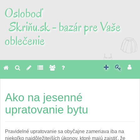
Osloboď
Skriňu.sk - bazár pre Vaše
oblečenie
Toggl
naviga
Ako na jesenné
upratovanie bytu
Pravidelné upratovanie sa obyčajne zameriava iba na
niekoľko najdôležitejších úkonov, ktoré majú zaistiť, že