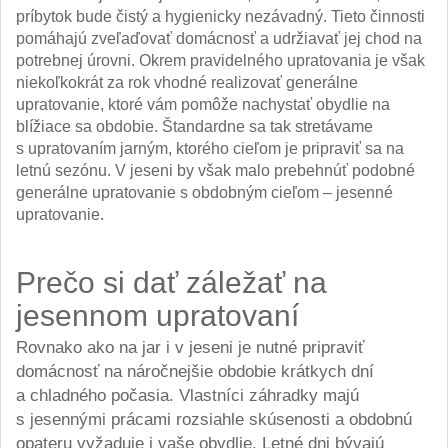
príbytok bude čistý a hygienicky nezávadný. Tieto činnosti
pomáhajú zveľaďovať domácnosť a udržiavať jej chod na
potrebnej úrovni. Okrem pravidelného upratovania je však
niekoľkokrát za rok vhodné realizovať generálne
upratovanie, ktoré vám pomôže nachystať obydlie na
blížiace sa obdobie. Štandardne sa tak stretávame
s upratovaním jarným, ktorého cieľom je pripraviť sa na
letnú sezónu. V jeseni by však malo prebehnúť podobné
generálne upratovanie s obdobným cieľom – jesenné
upratovanie.
Prečo si dať záležať na
jesennom upratovaní
Rovnako ako na jar i v jeseni je nutné pripraviť
domácnosť na náročnejšie obdobie krátkych dní
a chladného počasia. Vlastníci záhradky majú
s jesennými prácami rozsiahle skúsenosti a obdobnú
opateru vyžaduje i vaše obydlie. Letné dni bývajú