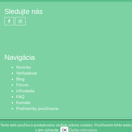
Sledujte nás
Navigácia
Novinky
Vyhľadávať
Blog
Fórum
Užívatelia
FAQ
Kontakt
Podmienky používania
© 2015 - 2026
OsloboďSkriňu.sk - bazár pre Vaše oblečenie
Tento web používa k poskytovaniu služieb súbory cookies. Používaním tohto webu
Lotus Webdesign
ChameleonFramework
Created by
| Site powered by
s tým súhlasíte.
OK
Ďalšie informácie