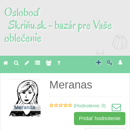
Osloboď
Skriňu.sk - bazár pre Vaše
oblečenie
Toggl
naviga
Meranas
(Hodnotenie: 0)
Meranas
Pridať hodnotenie