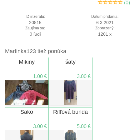
(0)
ID inzerátu:
Dátum pridania:
20815
6.3.2021
Zaujíma sa:
Zobrazený:
0 ľudí
1201 x
Martinka123 tiež ponúka
Mikiny
šaty
1.00 €
3.00 €
Sako
Rifľová bunda
3.00 €
5.00 €