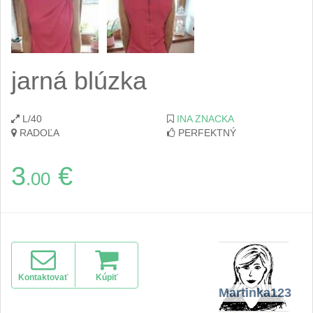
jarná blúzka
L/40
INA ZNACKA
RADOĽA
PERFEKTNÝ
3
€
.00
Kontaktovať
Kúpiť
Martinka123