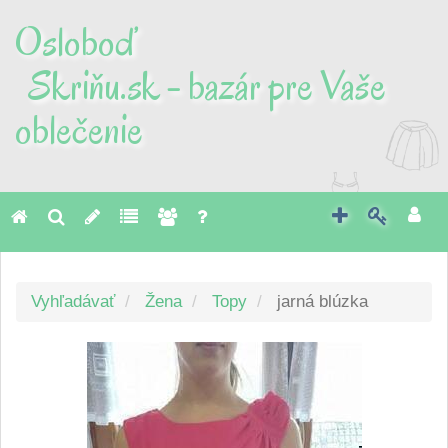
Osloboď
Skriňu.sk - bazár pre Vaše
oblečenie
Toggl
naviga
Vyhľadávať
Žena
Topy
jarná blúzka