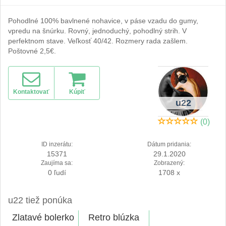
Pohodlné 100% bavlnené nohavice, v páse vzadu do gumy,
vpredu na šnúrku. Rovný, jednoduchý, pohodlný strih. V
perfektnom stave. Veľkosť 40/42. Rozmery rada zašlem.
Poštovné 2,5€.
Kontaktovať
Kúpiť
u22
(0)
ID inzerátu:
Dátum pridania:
15371
29.1.2020
Zaujíma sa:
Zobrazený:
0 ľudí
1708 x
u22 tiež ponúka
Zlatavé bolerko
Retro blúzka