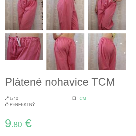
Plátené nohavice TCM
L/40
TCM
PERFEKTNÝ
9
€
.80