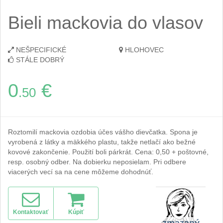
Bieli mackovia do vlasov
NEŠPECIFICKÉ
HLOHOVEC
STÁLE DOBRÝ
0
€
.50
Roztomilí mackovia ozdobia účes vášho dievčatka. Spona je
vyrobená z látky a mäkkého plastu, takže netlačí ako bežné
kovové zakončenie. Použití boli párkrát. Cena: 0,50 + poštovné,
resp. osobný odber. Na dobierku neposielam. Pri odbere
viacerých vecí sa na cene môžeme dohodnúť.
Kontaktovať
Kúpiť
zmazaný