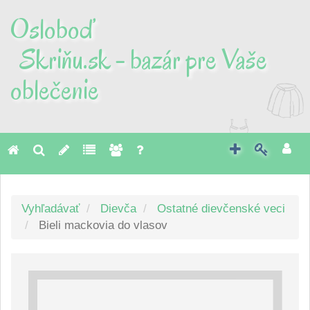
Osloboď
Skriňu.sk - bazár pre Vaše
oblečenie
Toggl
naviga
Vyhľadávať
Dievča
Ostatné dievčenské veci
Bieli mackovia do vlasov