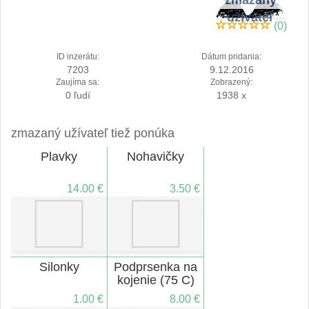
užívateľ
(0)
ID inzerátu:
Dátum pridania:
7203
9.12.2016
Zaujíma sa:
Zobrazený:
0 ľudí
1938 x
zmazaný užívateľ tiež ponúka
Plavky
Nohavičky
14.00 €
3.50 €
Silonky
Podprsenka na
kojenie (75 C)
1.00 €
8.00 €