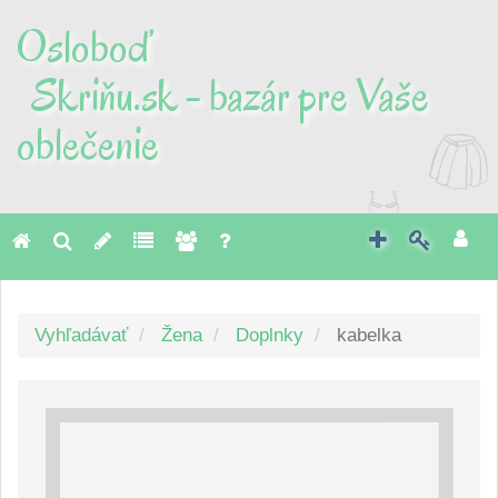
Osloboď
Skriňu.sk - bazár pre Vaše
oblečenie
Toggl
naviga
Vyhľadávať
Žena
Doplnky
kabelka