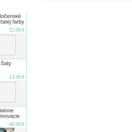
ločenské
zlatej farby
21.00 €
Šaty
13.00 €
fialove
inovacie
inišaty
40.00 €