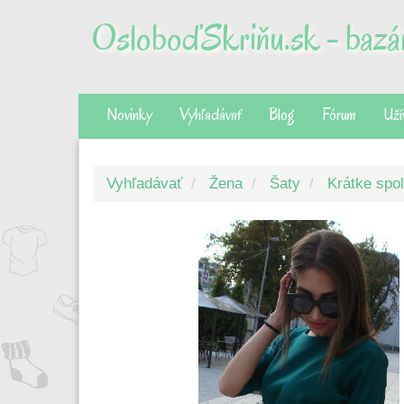
OsloboďSkriňu.sk - bazár
Novinky
Vyhľadávať
Blog
Fórum
Uží
Vyhľadávať
Žena
Šaty
Krátke spo