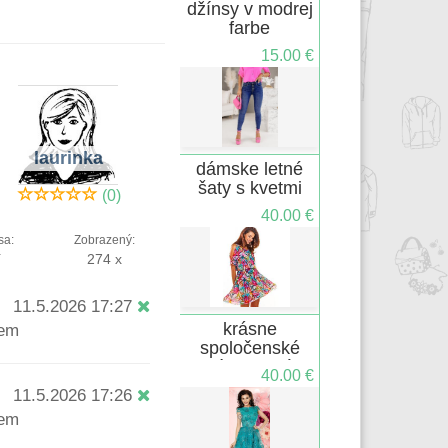
džínsy v modrej
farbe
15.00 €
laurinka
dámske letné
šaty s kvetmi
(0)
40.00 €
sa:
Zobrazený:
í
274 x
11.5.2026 17:27
krásne
jem
spoločenské
sýtozelené
40.00 €
šatičky
11.5.2026 17:26
jem