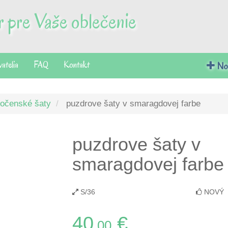
 pre Vaše oblečenie
vatelia
FAQ
Kontakt
Nov
ločenské šaty
puzdrove šaty v smaragdovej farbe
puzdrove šaty v
smaragdovej farbe
S/36
NOVÝ
40
€
.00