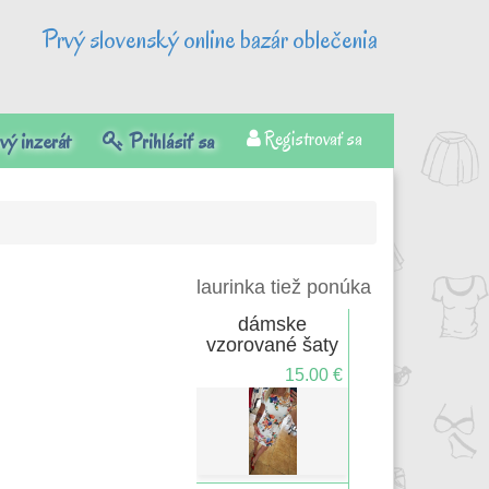
Prvý slovenský online bazár oblečenia
Registrovať sa
ý inzerát
Prihlásiť sa
laurinka tiež ponúka
dámske
vzorované šaty
15.00 €