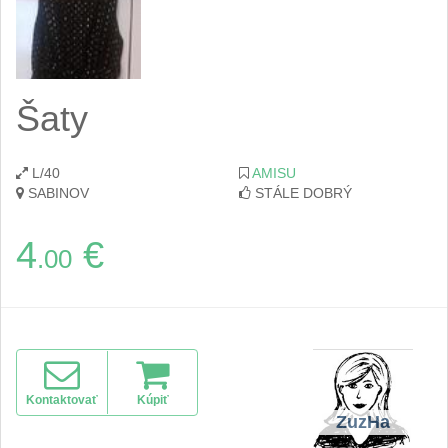
Šaty
L/40
AMISU
SABINOV
STÁLE DOBRÝ
4
€
.00
Kontaktovať
Kúpiť
ZuzHa