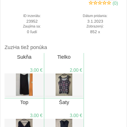
(0)
ID inzerátu:
Dátum pridania:
23952
3.1.2023
Zaujíma sa:
Zobrazený:
0 ľudí
852 x
ZuzHa tiež ponúka
Sukňa
Tielko
3.00 €
2.00 €
Top
Šaty
3.00 €
3.00 €