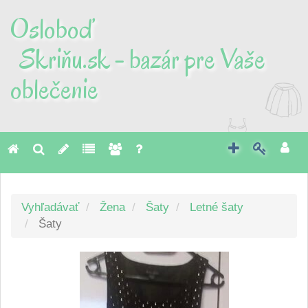
Osloboď
Skriňu.sk - bazár pre Vaše
oblečenie
Toggl
naviga
Vyhľadávať
Žena
Šaty
Letné šaty
Šaty