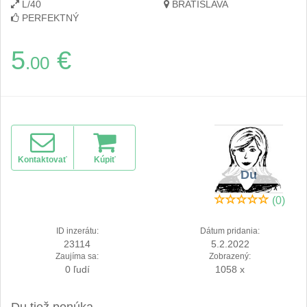
L/40
BRATISLAVA
PERFEKTNÝ
5
€
.00
Kontaktovať
Kúpiť
Du
(0)
ID inzerátu:
Dátum pridania:
23114
5.2.2022
Zaujíma sa:
Zobrazený:
0 ľudí
1058 x
Du tiež ponúka