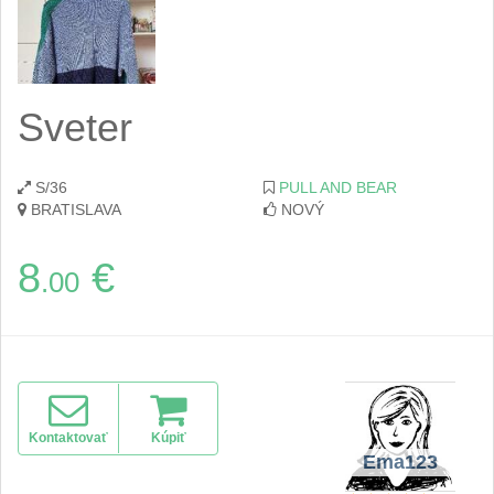
Sveter
S/36
PULL AND BEAR
BRATISLAVA
NOVÝ
8
€
.00
Kontaktovať
Kúpiť
Ema123