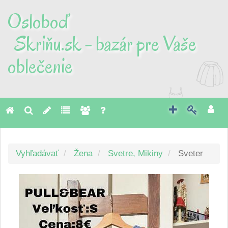
Osloboď
Skriňu.sk - bazár pre Vaše
oblečenie
Toggl
naviga
Vyhľadávať
Žena
Svetre, Mikiny
Sveter