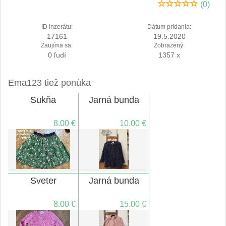
(0)
ID inzerátu:
Dátum pridania:
17161
19.5.2020
Zaujíma sa:
Zobrazený:
0 ľudí
1357 x
Ema123 tiež ponúka
Sukňa
Jarná bunda
8.00 €
10.00 €
Sveter
Jarná bunda
8.00 €
15.00 €