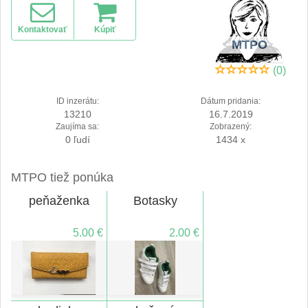
Kontaktovať
Kúpiť
MTPO
(0)
ID inzerátu:
Dátum pridania:
13210
16.7.2019
Zaujíma sa:
Zobrazený:
0 ľudí
1434 x
MTPO tiež ponúka
peňaženka
Botasky
5.00 €
2.00 €