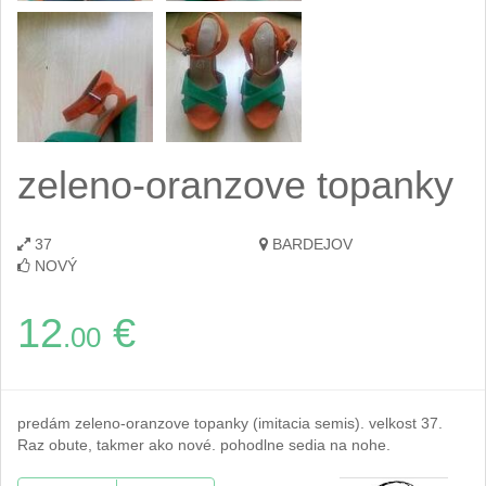
zeleno-oranzove topanky
37
BARDEJOV
NOVÝ
12
€
.00
predám zeleno-oranzove topanky (imitacia semis). velkost 37.
Raz obute, takmer ako nové. pohodlne sedia na nohe.