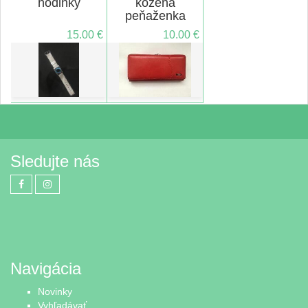
hodinky
kožená
peňaženka
cavaldi
15.00 €
10.00 €
Sledujte nás
Navigácia
Novinky
Vyhľadávať