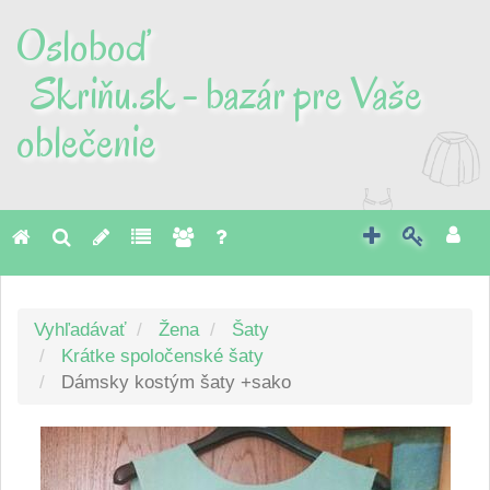
Osloboď
Skriňu.sk - bazár pre Vaše
oblečenie
Toggl
naviga
Vyhľadávať
Žena
Šaty
Krátke spoločenské šaty
Dámsky kostým šaty +sako