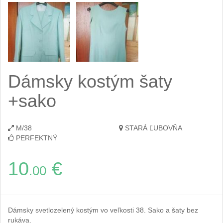
Dámsky kostým šaty
+sako
M/38
STARÁ ĽUBOVŇA
PERFEKTNÝ
10
€
.00
Dámsky svetlozelený kostým vo veľkosti 38. Sako a šaty bez
rukáva.