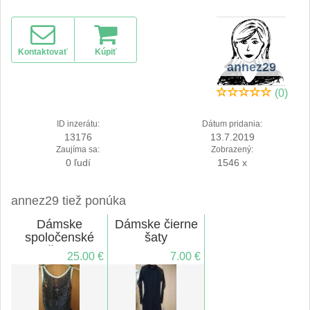
Kontaktovať
Kúpiť
annez29
(0)
ID inzerátu:
Dátum pridania:
13176
13.7.2019
Zaujíma sa:
Zobrazený:
0 ľudí
1546 x
annez29 tiež ponúka
Dámske
Dámske čierne
spoločenské
šaty
šaty
25.00 €
7.00 €