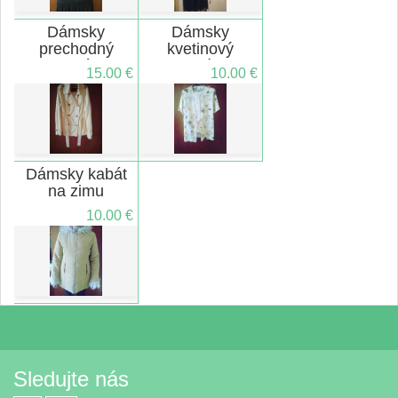
Dámsky
Dámsky
prechodný
kvetinový
kabát
kostým
15.00 €
10.00 €
Dámsky kabát
na zimu
10.00 €
Sledujte nás