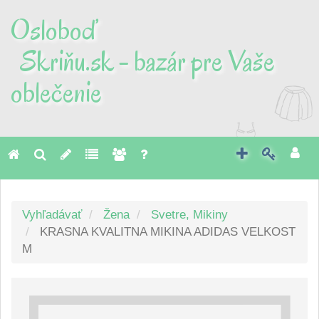
Osloboď
Skriňu.sk - bazár pre Vaše
oblečenie
Toggl
naviga
Vyhľadávať
Žena
Svetre, Mikiny
KRASNA KVALITNA MIKINA ADIDAS VELKOST
M