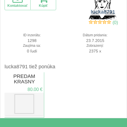
Kontaktovať
Kúpiť
lucka8791
(0)
ID inzerátu:
Dátum pridania:
1298
23.7.2015
Zaujíma sa:
Zobrazený:
0 ľudí
2375 x
lucka8791 tiež ponúka
PREDAM
KRASNY
KOCIK
80.00 €