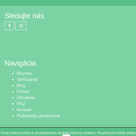
Sledujte nás
Navigácia
Novinky
Vyhľadávať
Blog
Fórum
Užívatelia
FAQ
Kontakt
Podmienky používania
© 2015 - 2026
OsloboďSkriňu.sk - bazár pre Vaše oblečenie
Tento web používa k poskytovaniu služieb súbory cookies. Používaním tohto webu