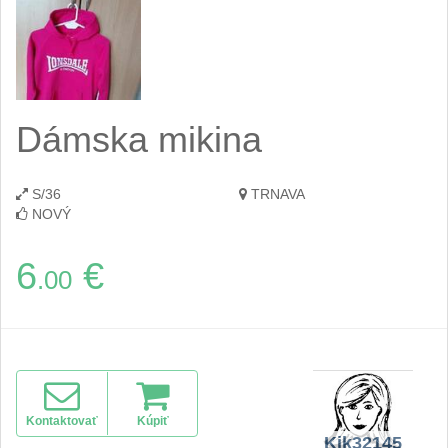
Dámska mikina
S/36
TRNAVA
NOVÝ
6
€
.00
Kontaktovať
Kúpiť
Kik32145