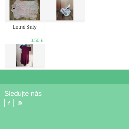
Letné šaty
3.50 €
Sledujte nás