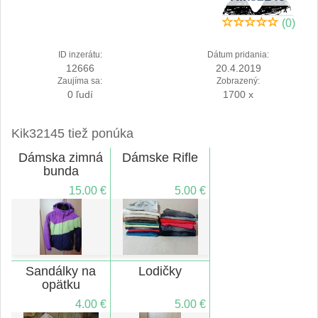
(0)
ID inzerátu:
Dátum pridania:
12666
20.4.2019
Zaujíma sa:
Zobrazený:
0 ľudí
1700 x
Kik32145 tiež ponúka
Dámska zimná
Dámske Rifle
bunda
15.00 €
5.00 €
Sandálky na
Lodičky
opätku
4.00 €
5.00 €