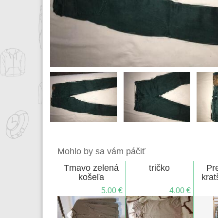
Mohlo by sa vám páčiť
Tmavo zelená
tričko
Pr
košeľa
krat
5.00 €
4.00 €