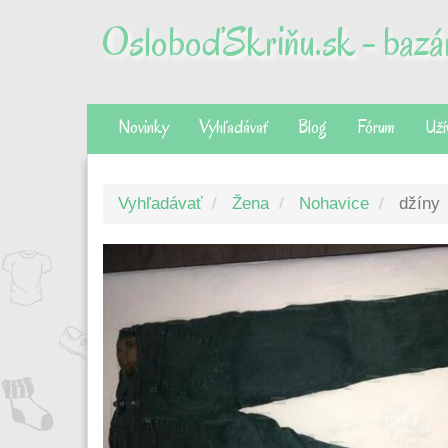
OsloboďSkriňu.sk - bazár
Novinky
Vyhľadávať
Blog
Fórum
Uží
Vyhľadávať
Žena
Nohavice
džíny