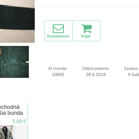
Kontaktovať
Kúpiť
ID inzerátu:
Dátum pridania:
Zaujíma 
10845
28.6.2018
0 ľud
echodná
šia bunda
5.00 €