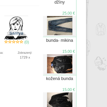
džíny
25.00 €
Samya
bunda- mikina
(0)
15.00 €
sa:
Zobrazený:
í
1729 x
kožená bunda
15.00 €