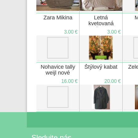
Zara Mikina
Letná
M
kvetovaná
košieľka,
3.00 €
3.00 €
veľkosť S
Nohavice tally
Štýlový kabat
Zel
weijl nové
16.00 €
20.00 €
Sledujte nás