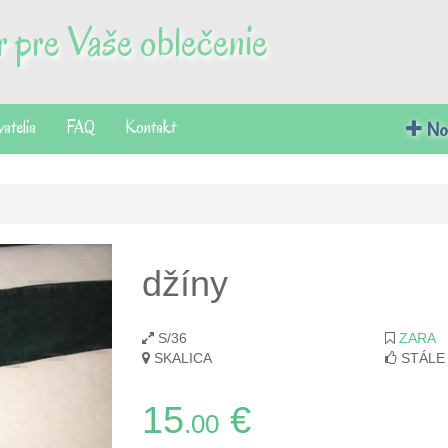
 pre Vaše oblečenie
vatelia
FAQ
Kontakt
Nov
džíny
S/36
ZARA
SKALICA
STÁLE
15
€
.00