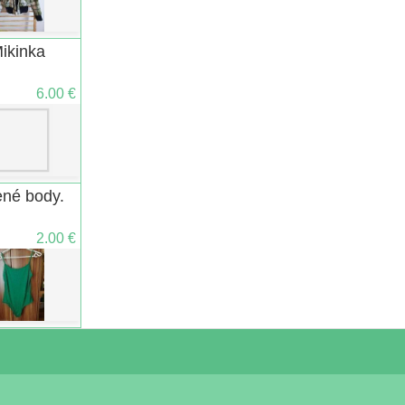
ikinka
6.00 €
ené body.
2.00 €