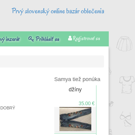
Prvý slovenský online bazár oblečenia
Registrovať sa
ý inzerát
Prihlásiť sa
Samya tiež ponúka
džíny
35.00 €
 DOBRÝ