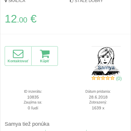
SKALICA
STÁLE DOBRÝ
12
€
.00
Kontaktovať
Kúpiť
Samya
(0)
ID inzerátu:
Dátum pridania:
10835
28.6.2018
Zaujíma sa:
Zobrazený:
0 ľudí
1639 x
Samya tiež ponúka