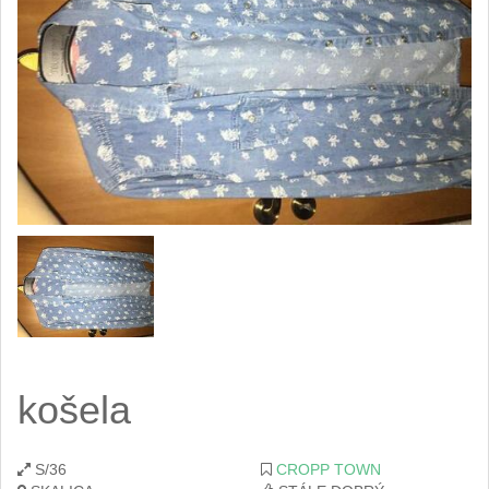
košela
S/36
CROPP TOWN