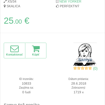
XS/34
NEW YORKER
SKALICA
PERFEKTNÝ
25
€
.00
Kontaktovať
Kúpiť
Samya
(0)
ID inzerátu:
Dátum pridania:
10833
28.6.2018
Zaujíma sa:
Zobrazený:
0 ľudí
1719 x
Samya tiež ponúka