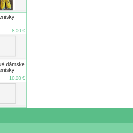
enisky
8.00 €
ké dámske
enisky
NVERSE
10.00 €
štýlu