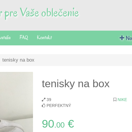
 pre Vaše oblečenie
vatelia
FAQ
Kontakt
Nov
tenisky na box
tenisky na box
39
NIKE
PERFEKTNÝ
90
€
.00