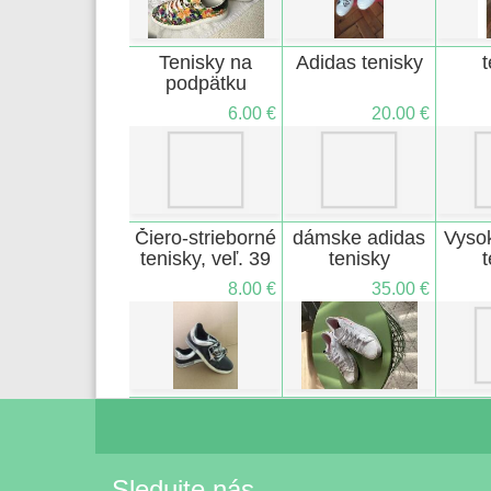
Tenisky na
Adidas tenisky
t
podpätku
6.00 €
20.00 €
Čiero-strieborné
dámske adidas
Vyso
tenisky, veľ. 39
tenisky
t
CO
8.00 €
35.00 €
Sledujte nás