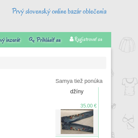
Prvý slovenský online bazár oblečenia
Registrovať sa
ý inzerát
Prihlásiť sa
Samya tiež ponúka
džíny
35.00 €