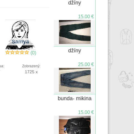
džíny
15.00 €
Samya
džíny
(0)
25.00 €
sa:
Zobrazený:
í
1725 x
bunda- mikina
15.00 €