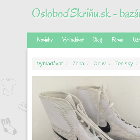
OsloboďSkriňu.sk - bazár
Novinky
Vyhľadávať
Blog
Fórum
Uží
Vyhľadávať
Žena
Obuv
Tenisky