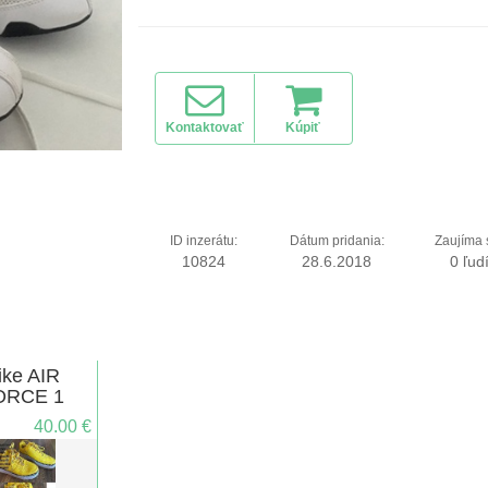
Kontaktovať
Kúpiť
ID inzerátu:
Dátum pridania:
Zaujíma 
10824
28.6.2018
0 ľud
ike AIR
ORCE 1
40.00 €